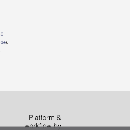
.0
code
).
.