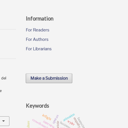
Information
For Readers
For Authors
For Librarians
Make a Submission
” del
Le
Keywords
animation
inflight
spot.us
fantascienza
empathy
crowdsourcing
wyler
interview
business