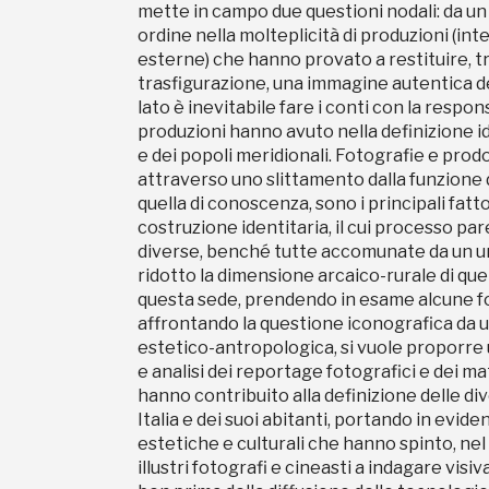
mette in campo due questioni nodali: da un
ordine nella molteplicità di produzioni (inte
esterne) che hanno provato a restituire, 
trasfigurazione, una immagine autentica del 
lato è inevitabile fare i conti con la respons
produzioni hanno avuto nella definizione id
e dei popoli meridionali. Fotografie e prodot
attraverso uno slittamento dalla funzione 
quella di conoscenza, sono i principali fattor
costruzione identitaria, il cui processo pa
diverse, benché tutte accomunate da un un
ridotto la dimensione arcaico-rurale di quei
questa sede, prendendo in esame alcune fo
affrontando la questione iconografica da 
estetico-antropologica, si vuole proporr
e analisi dei reportage fotografici e dei mat
hanno contribuito alla definizione delle di
Italia e dei suoi abitanti, portando in evide
estetiche e culturali che hanno spinto, n
illustri fotografi e cineasti a indagare visi