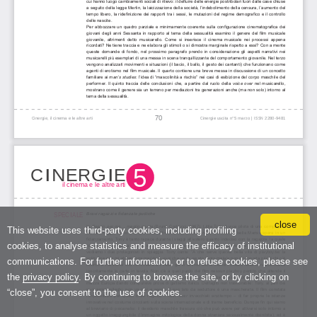
close
This website uses third-party cookies, including profiling
cookies, to analyse statistics and measure the efficacy of institutional
communications. For further information, or to refuse cookies, please see
the
privacy policy
. By continuing to browse the site, or by clicking on
“close”, you consent to the use of cookies.