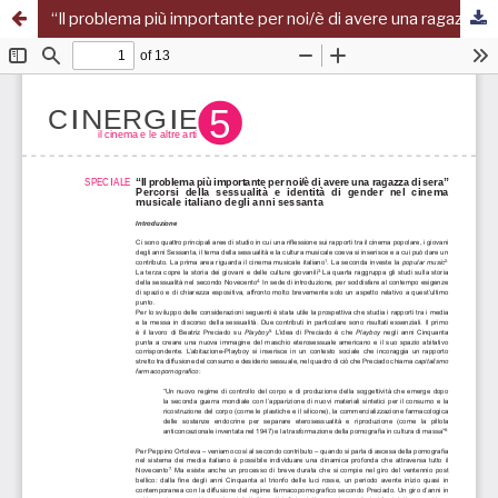
“Il problema più importante per noi/è di avere una ragazza di sera”. Percorsi della sessualità e identità di gender nel cinema musicale italiano degli anni Sessanta