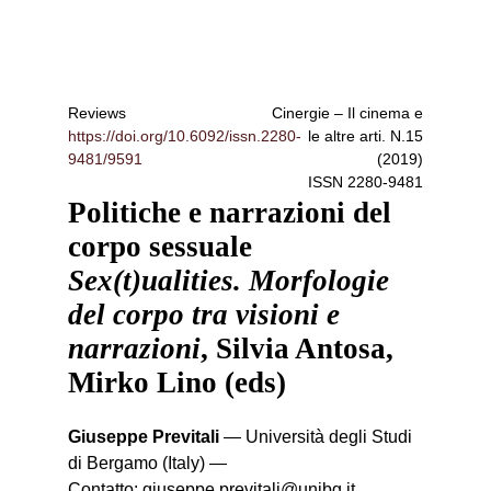
Reviews
Cinergie – Il cinema e
https://doi.org/10.6092/issn.2280-
le altre arti
. N.15
9481/9591
(2019)
ISSN
2280-9481
Politiche e narrazioni del
corpo sessuale
Sex(t)ualities. Morfologie
del corpo tra visioni e
narrazioni
, Silvia Antosa,
Mirko Lino (eds)
Giuseppe Previtali
—
Università degli Studi
di Bergamo (Italy)
—
Contatto:
giuseppe.previtali@unibg.it