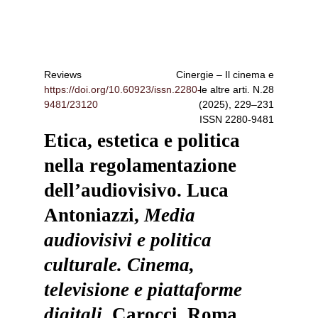
Reviews
Cinergie – Il cinema e
https://doi.org/10.60923/issn.2280-
le altre arti
. N.28
9481/23120
(2025), 229–231
ISSN
2280-9481
Etica, estetica e politica
nella regolamentazione
dell’audiovisivo. Luca
Antoniazzi,
Media
audiovisivi e politica
culturale. Cinema,
televisione e piattaforme
digitali
, Carocci, Roma